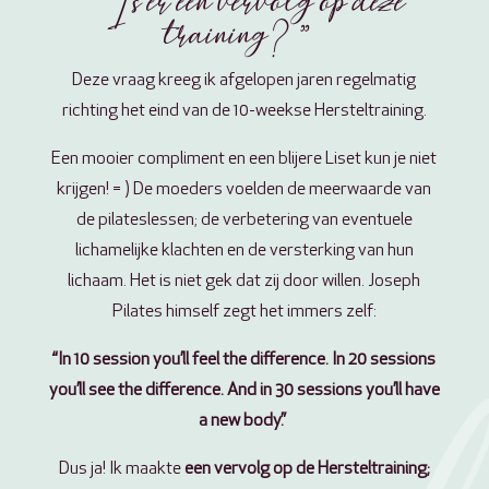
“Is er een vervolg op deze
training?”
Deze vraag kreeg ik afgelopen jaren regelmatig
richting het eind van de 10-weekse Hersteltraining.
Een mooier compliment en een blijere Liset kun je niet
krijgen! = ) De moeders voelden de meerwaarde van
de pilateslessen; de verbetering van eventuele
lichamelijke klachten en de versterking van hun
lichaam. Het is niet gek dat zij door willen. Joseph
Pilates himself zegt het immers zelf:
“In 10 session you’ll feel the difference. In 20 sessions
you’ll see the difference. And in 30 sessions you’ll have
a new body.”
Dus ja! Ik maakte
een vervolg op de Hersteltraining;