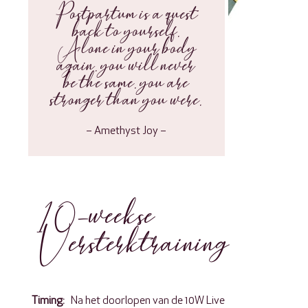
Postpartum is a quest
back to yourself.
Alone in your body
again. you will never
be the same. you are
stronger than you were.
– Amethyst Joy –
10-weekse
Versterktraining
Timing:
Na het doorlopen van de 10W Live