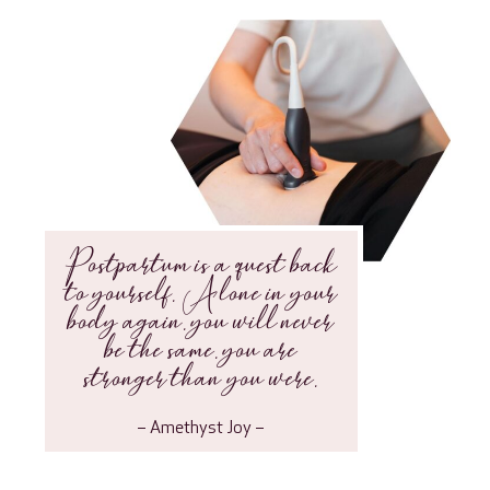
Postpartum is a quest back
to yourself. Alone in your
body again. you will never
be the same. you are
stronger than you were.
– Amethyst Joy –