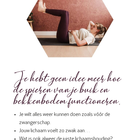
Je hebt geen idee meer hoe
de spieren van je buik en
bekkenbodem functioneren.
Je wilt alles weer kunnen doen zoals vóór de
zwangerschap.
Jouw lichaam voelt zo zwak aan…
Wat is ook alweer de juiste lichaamshouding?