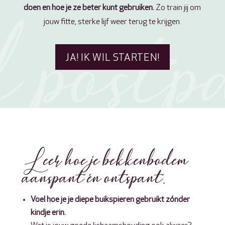
doen en hoe je ze beter kunt gebruiken.
Zo train jij om
jouw fitte, sterke lijf weer terug te krijgen.
JA! IK WIL STARTEN!
Leer hoe je bekkenbodem
aanspant én ontspant.
Voel hoe je je diepe buikspieren gebruikt zónder
kindje erin.